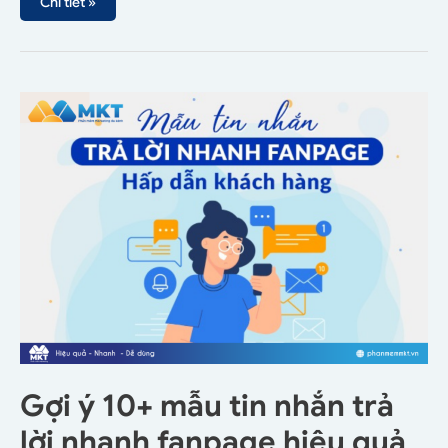
Chi tiết »
Gợi ý 10+ mẫu tin nhắn trả
lời nhanh fanpage hiệu quả