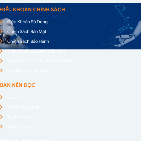
ĐIỀU KHOẢN CHÍNH SÁCH
Điều Khoản Sử Dụng
Chính Sách Bảo Mật
Chính Sách Bảo Hành
Chính Sách Cài Đặt Phần Mềm
Quy Định Sử Dụng Phần Mềm MKT
Câu Hỏi Thường Gặp
BẠN NÊN ĐỌC
Giới Thiệu
Tin Tức & Sự Kiện
Tuyển dụng
Thần số học