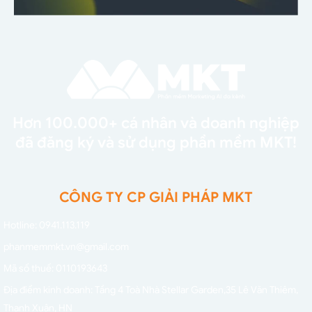
Hơn 100.000+ cá nhân và doanh nghiệp
đã đăng ký và sử dụng phần mềm MKT!
CÔNG TY CP GIẢI PHÁP MKT
Hotline: 0941.113.119
phanmemmkt.vn@gmail.com
Mã số thuế: 0110193643
Địa điểm kinh doanh: Tầng 4 Toà Nhà Stellar Garden,
35 Lê Văn Thiêm,
Thanh Xuân, HN