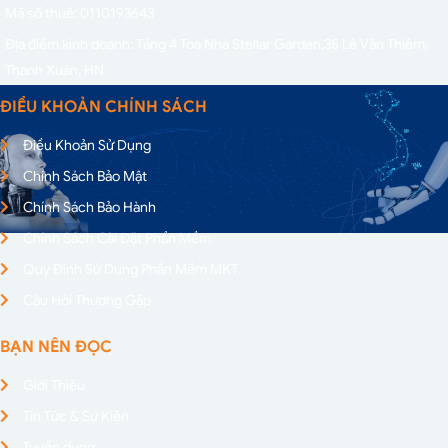
Mã số thuế: 0110193643
Địa điểm kinh doanh: Tầng 4 Toà Nhà Stellar Garden,
35 Lê Văn Thiêm,
Thanh Xuân, HN
ĐIỀU KHOẢN CHÍNH SÁCH
Điều Khoản Sử Dụng
Chính Sách Bảo Mật
Chính Sách Bảo Hành
Chính Sách Cài Đặt Phần Mềm
Quy Định Sử Dụng Phần Mềm MKT
Câu Hỏi Thường Gặp
BẠN NÊN ĐỌC
Giới Thiệu
Tin Tức & Sự Kiện
Tuyển dụng