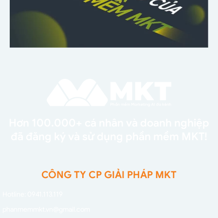
Hơn 100.000+ cá nhân và doanh nghiệp
đã đăng ký và sử dụng phần mềm MKT!
CÔNG TY CP GIẢI PHÁP MKT
Hotline: 0941.113.119
phanmemmkt.vn@gmail.com