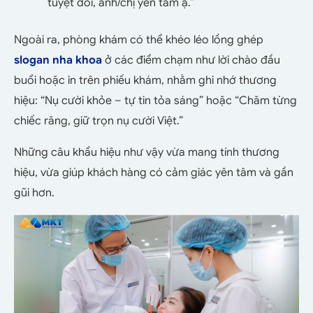
tuyệt đối, anh/chị yên tâm ạ.”
Ngoài ra, phòng khám có thể khéo léo lồng ghép
slogan nha khoa
ở các điểm chạm như lời chào đầu
buổi hoặc in trên phiếu khám, nhằm ghi nhớ thương
hiệu:
“Nụ cười khỏe – tự tin tỏa sáng” hoặc “Chăm từng
chiếc răng, giữ trọn nụ cười Việt.”
Những câu khẩu hiệu như vậy vừa mang tính thương
hiệu, vừa giúp khách hàng có cảm giác yên tâm và gần
gũi hơn.