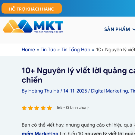
HỖ TRỢ KHÁCH HÀNG
SẢN PHẨM
Home
Tin Tức
Tin Tổng Hợp
10+ Nguyên lý viế
10+ Nguyên lý viết lời quảng 
chiến
By
Hoàng Thu Hà
/
14-11-2025
/
Digital Marketing
,
T
5/5 - (3 bình chọn)
Bạn có thể viết hay, nhưng quảng cáo chỉ hiệu quả
mềm Marketing
tìm hiểu 10
nguyên lý
viết lời qu