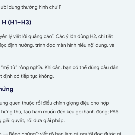
gười dùng thường hình chứ F
ẻ H (H1–H3)
 lý viết lời quảng cáo”. Các ý lớn dùng H2, chi tiết
ọc định hướng, trình đọc màn hình hiểu nội dung, và
h “mỹ từ” rỗng nghĩa. Khi cần, bạn có thể dùng câu dẫn
t định có tiếp tục không.
chứng
hung quen thuộc rồi điều chỉnh giọng điệu cho hợp
gợi hứng thú, tạo ham muốn đến kêu gọi hành động; PAS
giải quyết, rồi đưa giải pháp.
 → Bằng chứng”: viết rõ bạn làm gì, người đọc được gì,