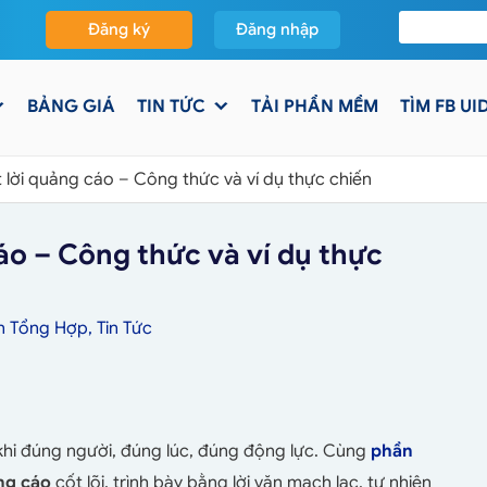
Đăng ký
Đăng nhập
BẢNG GIÁ
TIN TỨC
TẢI PHẦN MỀM
TÌM FB UI
t lời quảng cáo – Công thức và ví dụ thực chiến
cáo – Công thức và ví dụ thực
in Tổng Hợp
,
Tin Tức
 khi đúng người, đúng lúc, đúng động lực. Cùng
phần
ảng cáo
cốt lõi, trình bày bằng lời văn mạch lạc, tự nhiên