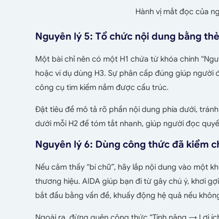
Hành vị mắt đọc của n
Nguyên lý 5: Tổ chức nội dung bằng th
Một bài chỉ nên có một H1 chứa từ khóa chính “Nguyên
hoặc ví dụ dùng H3. Sự phân cấp đúng giúp người đ
công cụ tìm kiếm nắm được cấu trúc.
Đặt tiêu đề mô tả rõ phần nội dung phía dưới, trán
dưới mỗi H2 để tóm tắt nhanh, giúp người đọc quyế
Nguyên lý 6: Dùng công thức đã kiểm 
Nếu cảm thấy “bí chữ”, hãy lắp nội dung vào một k
thương hiệu. AIDA giúp bạn đi từ gây chú ý, khơi 
bắt đầu bằng vấn đề, khuấy động hệ quả nếu không 
Ngoài ra, đừng quên công thức “Tính năng → Lợi ích