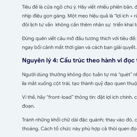
Tiêu đề là cửa ngõ chú ý. Hãy viết nhiều phiên bản, đặ
nhịp điệu gọn gàng. Một mẹo hiệu quả là “lợi ích + r
đôi lịch tư vấn không cần thêm nhân sự triển khai 
Đừng quên viết câu mở đầu tương thích với tiêu đề: 
ngay bối cảnh mất thời gian và cách bạn giải quyết
Nguyên lý 4: Cấu trúc theo hành vi đọc 
Người dùng thường không đọc tuần tự mà “quét” nha
lia mắt xuống cột trái, tạo thành quỹ đạo quen thu
Vì thế, hãy “front-load” thông tin: đặt lợi ích chính
đoạn.
Tránh những khối chữ dài đặc quánh; thay vào đó, 
thoáng. Cách tổ chức này phù hợp cả thói quen đọc