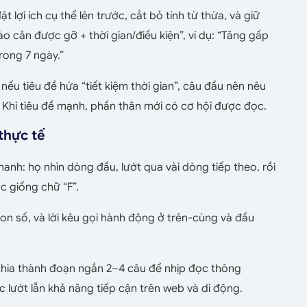
t lợi ích cụ thể lên trước, cắt bỏ tính từ thừa, và giữ
ào cản được gỡ + thời gian/điều kiện”, ví dụ: “Tăng gấp
trong 7 ngày.”
nếu tiêu đề hứa “tiết kiệm thời gian”, câu đầu nên nêu
. Khi tiêu đề mạnh, phần thân mới có cơ hội được đọc.
thực tế
nh: họ nhìn dòng đầu, lướt qua vài dòng tiếp theo, rồi
ộc giống chữ “F”.
, con số, và lời kêu gọi hành động ở trên-cùng và đầu
chia thành đoạn ngắn 2–4 câu để nhịp đọc thông
 lướt lẫn khả năng tiếp cận trên web và di động.