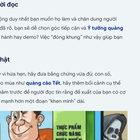
ười đọc
 động duy nhất bạn muốn họ làm và chân dung người
 đã rõ, bạn sẽ dễ chọn góc tiếp cận và
Ý tưởng quảng
 hành hay demo? Việc “đóng khung” như vậy giúp bạn
thật
y vì hứa hẹn, hãy đưa bằng chứng vừa đủ: con số,
theo mùa như
quảng cáo Tết
, hãy thêm bối cảnh cụ thể
ệu năm trước để người đọc tin rằng đề xuất của bạn có cơ
 mạnh hơn một đoạn “khen mình” dài.