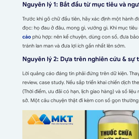
Nguyên lý 1: Bắt đầu từ mục tiêu và ng
Trước khi gõ chữ đầu tiên, hãy xác định một hành
đọc: họ đau ở đâu, mong gì, vướng gì. Khi mục tiêu
cáo
phù hợp: nên kể chuyện, dùng con số, đưa bảo
tránh lan man và đưa lợi ích gần nhất lên sớm.
Nguyên lý 2: Dựa trên nghiên cứu & sự 
Lời quảng cáo đáng tin phải đứng trên dữ kiện. Tha
review, case study. Nếu sắp triển khai chiến dịch 
(Thời điểm, ưu đãi có hạn, lịch giao hàng) và số li
sở. Một câu chuyện thật đi kèm con số gọn thường