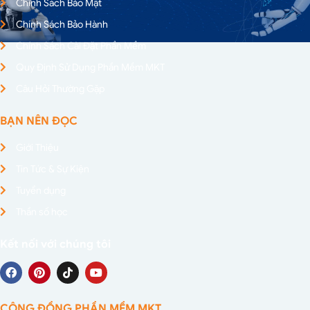
Chính Sách Bảo Mật
Chính Sách Bảo Hành
Chính Sách Cài Đặt Phần Mềm
Quy Định Sử Dụng Phần Mềm MKT
Câu Hỏi Thường Gặp
BẠN NÊN ĐỌC
Giới Thiệu
Tin Tức & Sự Kiện
Tuyển dụng
Thần số học
Kết nối với chúng tôi
CỘNG ĐỒNG PHẦN MỀM MKT