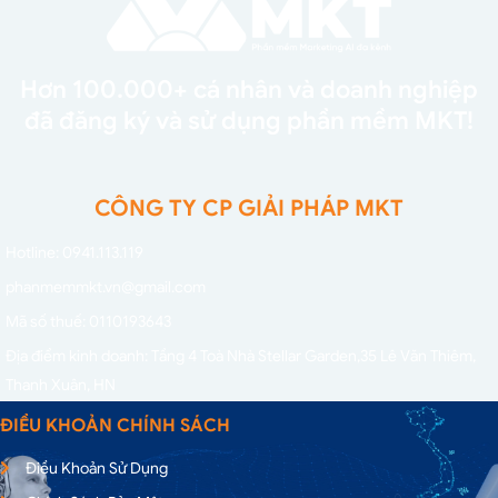
Hơn 100.000+ cá nhân và doanh nghiệp
đã đăng ký và sử dụng phần mềm MKT!
CÔNG TY CP GIẢI PHÁP MKT
Hotline: 0941.113.119
phanmemmkt.vn@gmail.com
Mã số thuế: 0110193643
Địa điểm kinh doanh: Tầng 4 Toà Nhà Stellar Garden,
35 Lê Văn Thiêm,
Thanh Xuân, HN
ĐIỀU KHOẢN CHÍNH SÁCH
Điều Khoản Sử Dụng