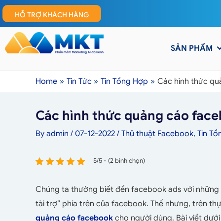
HỖ TRỢ KHÁCH HÀNG
SẢN PHẨM
Home
Tin Tức
Tin Tổng Hợp
Các hình thức qu
Các hình thức quảng cáo face
By
admin
/
07-12-2022
/
Thủ thuật Facebook
,
Tin Tổ
5/5 - (2 bình chọn)
Chúng ta thường biết đến facebook ads với nhữn
tài trợ” phía trên của facebook. Thế nhưng, trên t
quảng cáo facebook
cho người dùng. Bài viết dưới