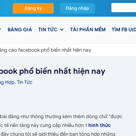
Đăng ký
Đăng nhập
BẢNG GIÁ
TIN TỨC
TẢI PHẦN MỀM
TÌM FB UI
ảng cáo facebook phổ biến nhất hiện nay
book phổ biến nhất hiện nay
ng Hợp
,
Tin Tức
g bài đăng như thông thường kèm thêm dòng chữ “được
hực tế nền tảng này cung cấp nhiều hơn 1
hình thức
 đây chúng tôi sẽ giới thiệu đến bạn tổng hợp những