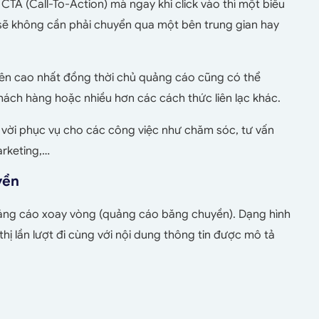
TA (Call-To-Action) mà ngay khi click vào thì một biểu
 sẽ không cần phải chuyển qua một bên trung gian hay
lên cao nhất đồng thời chủ quảng cáo cũng có thể
hách hàng hoặc nhiều hơn các cách thức liên lạc khác.
ệt vời phục vụ cho các công việc như chăm sóc, tư vấn
arketing,…
yền
uảng cáo xoay vòng (quảng cáo băng chuyền). Dạng hình
ị lần lượt đi cùng với nội dung thông tin được mô tả