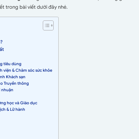
iết trong bài viết dưới đây nhé.
ì?
ất
ng tiêu dùng
nh viện & Chăm sóc sức khỏe
gành Khách sạn
ho Truyền thông
i nhuận
ường học và Giáo dục
lịch & Lữ hành