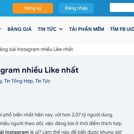
Đăng ký
Đăng nhập
BẢNG GIÁ
TIN TỨC
TẢI PHẦN MỀM
TÌM FB UI
ăng bài Instagram nhiều Like nhất
agram nhiều Like nhất
g
,
Tin Tổng Hợp
,
Tin Tức
phổ biến nhất hiện nay, với hơn 2,07 tỷ người dùng
iều người theo dõi, việc đăng bài ở thời điểm thích hợp
ài Instagram
là gì? Làm thế nào để biết được khung giờ