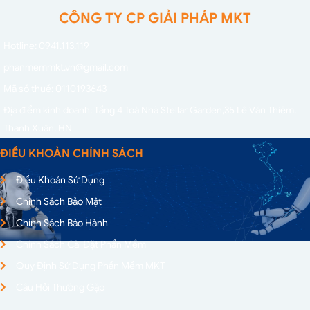
CÔNG TY CP GIẢI PHÁP MKT
Hotline: 0941.113.119
phanmemmkt.vn@gmail.com
Mã số thuế: 0110193643
Địa điểm kinh doanh: Tầng 4 Toà Nhà Stellar Garden,
35 Lê Văn Thiêm,
Thanh Xuân, HN
ĐIỀU KHOẢN CHÍNH SÁCH
Điều Khoản Sử Dụng
Chính Sách Bảo Mật
Chính Sách Bảo Hành
Chính Sách Cài Đặt Phần Mềm
Quy Định Sử Dụng Phần Mềm MKT
Câu Hỏi Thường Gặp