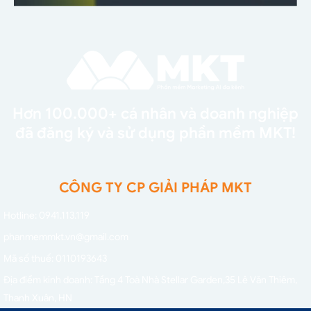
Hơn 100.000+ cá nhân và doanh nghiệp
đã đăng ký và sử dụng phần mềm MKT!
CÔNG TY CP GIẢI PHÁP MKT
Hotline: 0941.113.119
phanmemmkt.vn@gmail.com
Mã số thuế: 0110193643
Địa điểm kinh doanh: Tầng 4 Toà Nhà Stellar Garden,
35 Lê Văn Thiêm,
Thanh Xuân, HN