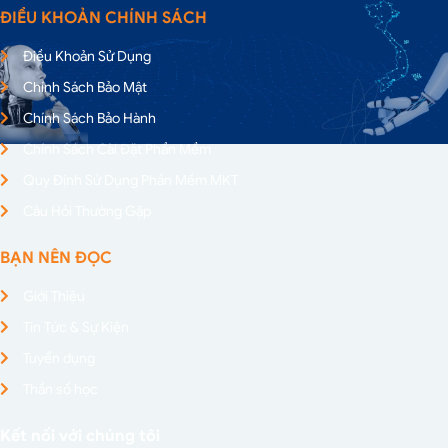
ĐIỀU KHOẢN CHÍNH SÁCH
Điều Khoản Sử Dụng
Chính Sách Bảo Mật
Chính Sách Bảo Hành
Chính Sách Cài Đặt Phần Mềm
Quy Định Sử Dụng Phần Mềm MKT
Câu Hỏi Thường Gặp
BẠN NÊN ĐỌC
Giới Thiệu
Tin Tức & Sự Kiện
Tuyển dụng
Thần số học
Kết nối với chúng tôi